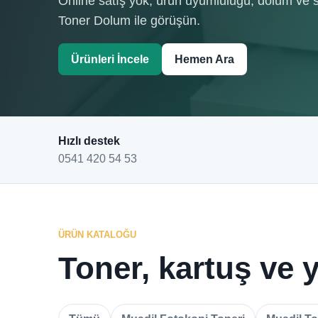
Online satış yok; ürün uyumluluğu, dolum ve s
Toner Dolum ile görüşün.
Ürünleri İncele
Hemen Ara
Hızlı destek
0541 420 54 53
ÜRÜN KATALOĞU
Toner, kartuş ve y