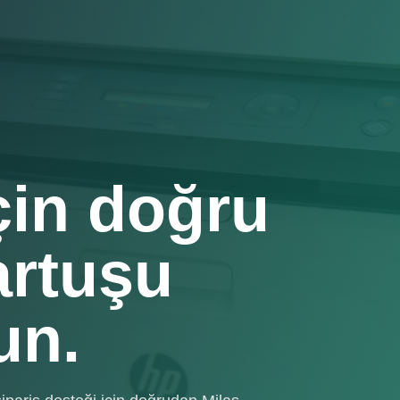
için doğru
artuşu
un.