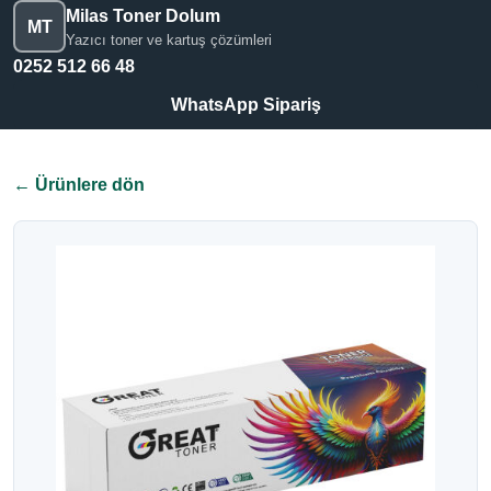
Milas Toner Dolum
MT
Yazıcı toner ve kartuş çözümleri
0252 512 66 48
WhatsApp Sipariş
← Ürünlere dön