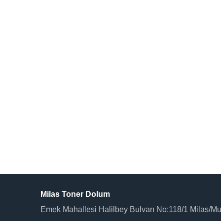
Milas Toner Dolum
Emek Mahallesi Halilbey Bulvarı No:118/1 Milas/M