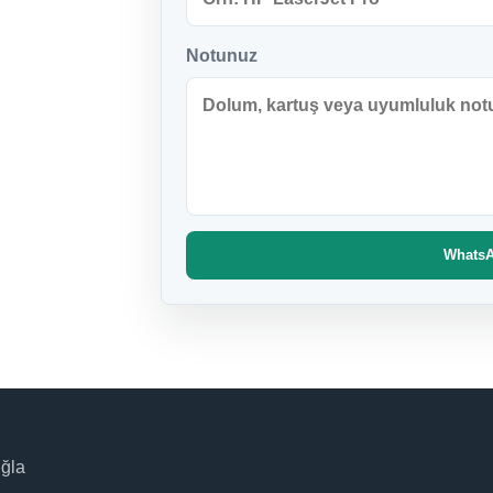
Notunuz
WhatsAp
uğla