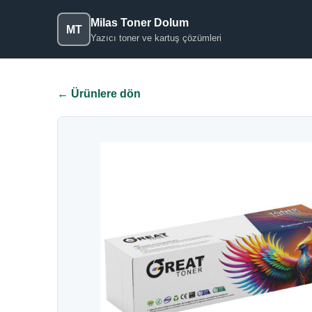
Milas Toner Dolum
MT
Yazıcı toner ve kartuş çözümleri
← Ürünlere dön