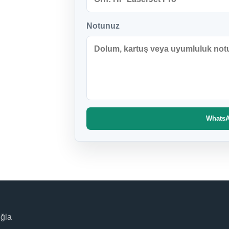
Notunuz
WhatsAp
uğla