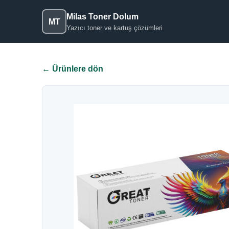
Milas Toner Dolum
MT
Yazıcı toner ve kartuş çözümleri
← Ürünlere dön