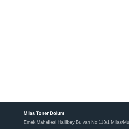
Milas Toner Dolum
Emek Mahallesi Halilbey Bulvarı No:118/1 Milas/M