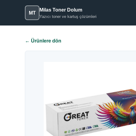
Milas Toner Dolum
MT
Yazıcı toner ve kartuş çözümleri
← Ürünlere dön