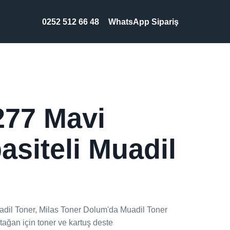
0252 512 66 48
WhatsApp Sipariş
277 Mavi
siteli Muadil
dil Toner, Milas Toner Dolum'da Muadil Toner
ağan için toner ve kartuş deste