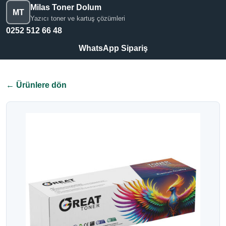
Milas Toner Dolum
MT
Yazıcı toner ve kartuş çözümleri
0252 512 66 48
WhatsApp Sipariş
← Ürünlere dön