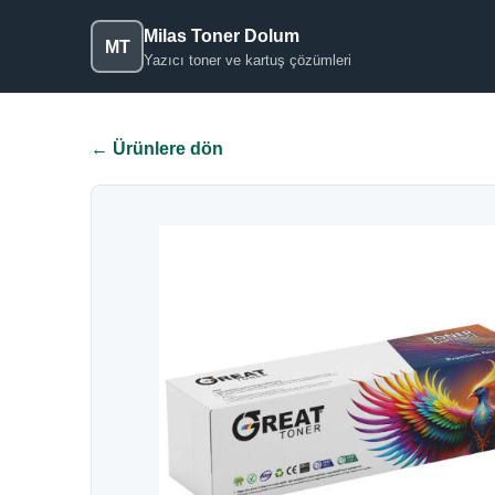
Milas Toner Dolum
MT
Yazıcı toner ve kartuş çözümleri
← Ürünlere dön