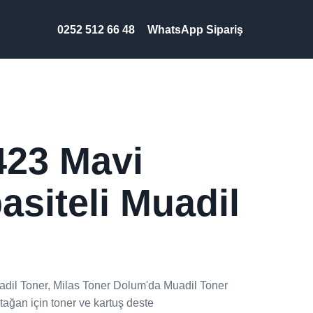
0252 512 66 48
WhatsApp Sipariş
423 Mavi
siteli Muadil
dil Toner, Milas Toner Dolum'da Muadil Toner
ağan için toner ve kartuş deste