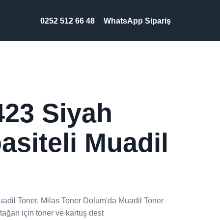
0252 512 66 48
WhatsApp Sipariş
423 Siyah
siteli Muadil
adil Toner, Milas Toner Dolum'da Muadil Toner
ağan için toner ve kartuş dest