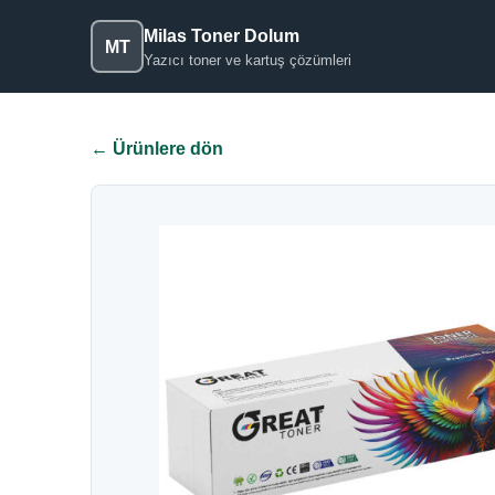
Milas Toner Dolum
MT
Yazıcı toner ve kartuş çözümleri
← Ürünlere dön