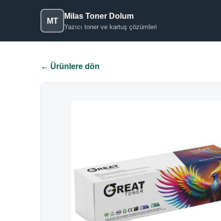
Milas Toner Dolum
MT
Yazıcı toner ve kartuş çözümleri
← Ürünlere dön