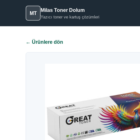
Milas Toner Dolum
MT
Yazıcı toner ve kartuş çözümleri
← Ürünlere dön