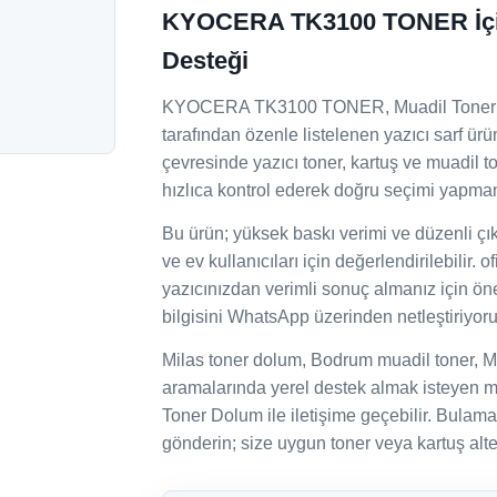
KYOCERA TK3100 TONER İçin
Desteği
KYOCERA TK3100 TONER, Muadil Tonerler a
tarafından özenle listelenen yazıcı sarf ür
çevresinde yazıcı toner, kartuş ve muadil 
hızlıca kontrol ederek doğru seçimi yapman
Bu ürün; yüksek baskı verimi ve düzenli çıktı
ve ev kullanıcıları için değerlendirilebilir. o
yazıcınızdan verimli sonuç almanız için ön
bilgisini WhatsApp üzerinden netleştiriyoru
Milas toner dolum, Bodrum muadil toner, M
aramalarında yerel destek almak isteyen mü
Toner Dolum ile iletişime geçebilir. Bulam
gönderin; size uygun toner veya kartuş alter