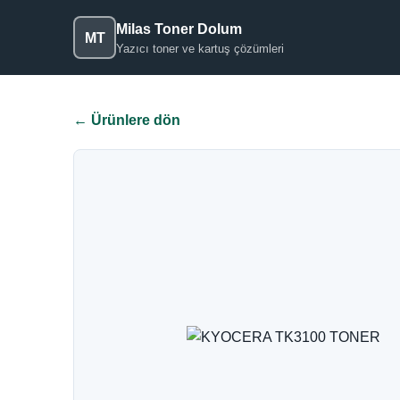
Milas Toner Dolum
MT
Yazıcı toner ve kartuş çözümleri
← Ürünlere dön